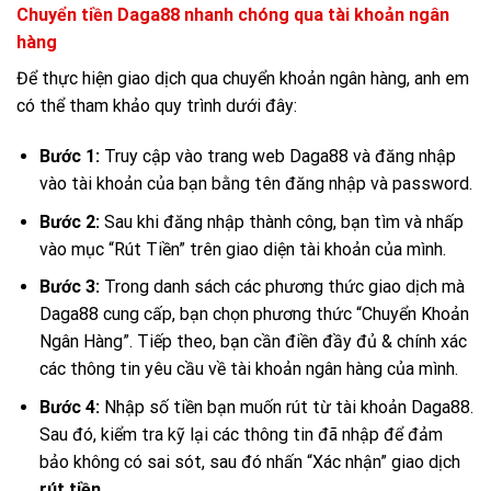
Chuyển tiền Daga88 nhanh chóng qua tài khoản ngân
hàng
Để thực hiện giao dịch qua chuyển khoản ngân hàng, anh em
có thể tham khảo quy trình dưới đây:
Bước 1:
Truy cập vào trang web Daga88 và đăng nhập
vào tài khoản của bạn bằng tên đăng nhập và password.
Bước 2:
Sau khi đăng nhập thành công, bạn tìm và nhấp
vào mục “Rút Tiền” trên giao diện tài khoản của mình.
Bước 3:
Trong danh sách các phương thức giao dịch mà
Daga88 cung cấp, bạn chọn phương thức “Chuyển Khoản
Ngân Hàng”. Tiếp theo, bạn cần điền đầy đủ & chính xác
các thông tin yêu cầu về tài khoản ngân hàng của mình.
Bước 4:
Nhập số tiền bạn muốn rút từ tài khoản Daga88.
Sau đó, kiểm tra kỹ lại các thông tin đã nhập để đảm
bảo không có sai sót, sau đó nhấn “Xác nhận” giao dịch
rút tiền
.