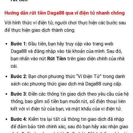
Hướng dẫn rút tiền Daga88 qua ví điện tử nhanh chóng
Với hình thức ví điện tử, người chơi thực hiện các bước sau
để thực hiện giao dịch thành công:
Bước 1:
Đầu tiên, bạn hãy truy cập vào trang web
Daga88 và đăng nhập vào tài khoản của mình. Sau đó,
bạn nhấn vào nút
Rút Tiền
trên giao diện chính của nhà
cái.
Bước 2:
Bạn chọn phương thức “Ví Điện Tử” trong danh
sách các phương thức giao dịch mà Daga88 cung cấp.
Bước 3:
Điền các thông tin giao dịch theo yêu cầu của hệ
thống, bao gồm số tiền bạn muốn rút, số điện thoại liên
kết với ví điện tử của bạn, và mật khẩu của ví điện tử.
Bước 4:
Kiểm tra lại tất cả thông tin giao dịch đã nhập
để đảm bảo tính chính xác, sau đó bạn hãy xác nhận giao