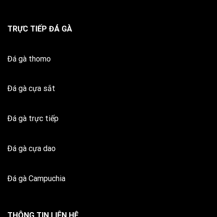
TRỰC TIẾP ĐÁ GÀ
Đá gà thomo
Đá gà cựa sắt
Đá gà trực tiếp
Đá gà cựa dao
Đá gà Campuchia
THÔNG TIN LIÊN HỆ