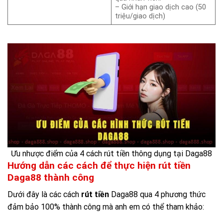
– Giới hạn giao dịch cao (50
triệu/giao dịch)
Ưu nhược điểm của 4 cách rút tiền thông dụng tại Daga88
Hướng dẫn các cách để thực hiện rút tiền
Daga88 thành công
Dưới đây là các cách
rút tiền
Daga88 qua 4 phương thức
đảm bảo 100% thành công mà anh em có thể tham khảo: