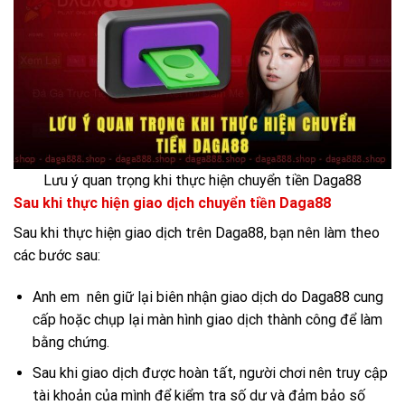
Lưu ý quan trọng khi thực hiện chuyển tiền Daga88
Sau khi thực hiện giao dịch chuyển tiền Daga88
Sau khi thực hiện giao dịch trên Daga88, bạn nên làm theo
các bước sau:
Anh em nên giữ lại biên nhận giao dịch do Daga88 cung
cấp hoặc chụp lại màn hình giao dịch thành công để làm
bằng chứng.
Sau khi giao dịch được hoàn tất, người chơi nên truy cập
tài khoản của mình để kiểm tra số dư và đảm bảo số