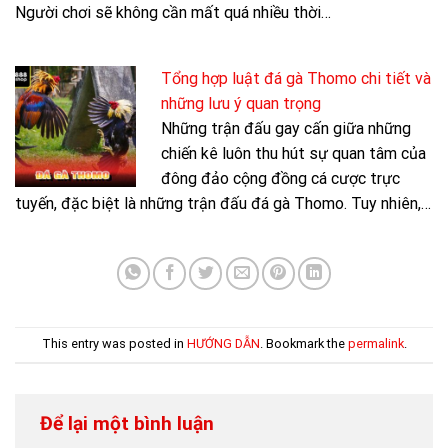
Người chơi sẽ không cần mất quá nhiều thời…
Tổng hợp luật đá gà Thomo chi tiết và
những lưu ý quan trọng
Những trận đấu gay cấn giữa những
chiến kê luôn thu hút sự quan tâm của
đông đảo cộng đồng cá cược trực
tuyến, đặc biệt là những trận đấu đá gà Thomo. Tuy nhiên,…
This entry was posted in
HƯỚNG DẪN
. Bookmark the
permalink
.
Để lại một bình luận