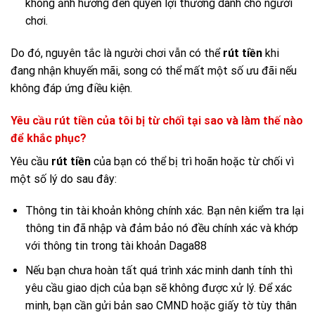
không ảnh hưởng đến quyền lợi thưởng dành cho người
chơi.
Do đó, nguyên tắc là người chơi vẫn có thể
rút tiền
khi
đang nhận khuyến mãi, song có thể mất một số ưu đãi nếu
không đáp ứng điều kiện.
Yêu cầu rút tiền của tôi bị từ chối tại sao và làm thế nào
để khắc phục?
Yêu cầu
rút tiền
của bạn có thể bị trì hoãn hoặc từ chối vì
một số lý do sau đây:
Thông tin tài khoản không chính xác. Bạn nên kiểm tra lại
thông tin đã nhập và đảm bảo nó đều chính xác và khớp
với thông tin trong tài khoản Daga88
Nếu bạn chưa hoàn tất quá trình xác minh danh tính thì
yêu cầu giao dịch của bạn sẽ không được xử lý. Để xác
minh, bạn cần gửi bản sao CMND hoặc giấy tờ tùy thân