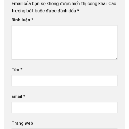
Email của bạn sẽ không được hiển thị công khai.
Các
trường bắt buộc được đánh dấu
*
Bình luận
*
Tên
*
Email
*
Trang web