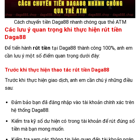
Cách chuyển tiền Daga88 nhanh chóng qua thẻ ATM
Các lưu ý quan trọng khi thực hiện rút tiền
Daga88
Để tiến hành
rút tiền
tại Daga88 thành công 100%, anh em
cần lưu ý một số điểm quan trọng dưới đây:
Trước khi thực hiện thao tác rút tiền Daga88
Trước khi thực hiện giao dịch, anh em cần chú ý những điều
sau:
Đảm bảo bạn đã đăng nhập vào tài khoản chính xác trên
hệ thống Daga88.
Kiểm tra kỹ số dư hiện có trong tài khoản để rút đúng số
tiền mà bạn mong muốn.
Kiểm tra xem các thông tin liên quan đến tài khoản ngân