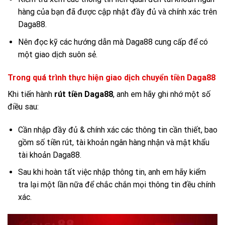
hàng của bạn đã được cập nhật đầy đủ và chính xác trên
Daga88.
Nên đọc kỹ các hướng dẫn mà Daga88 cung cấp để có
một giao dịch suôn sẻ.
Trong quá trình thực hiện giao dịch chuyển tiền Daga88
Khi tiến hành
rút tiền Daga88
, anh em hãy ghi nhớ một số
điều sau:
Cần nhập đầy đủ & chính xác các thông tin cần thiết, bao
gồm số tiền rút, tài khoản ngân hàng nhận và mật khẩu
tài khoản Daga88.
Sau khi hoàn tất việc nhập thông tin, anh em hãy kiểm
tra lại một lần nữa để chắc chắn mọi thông tin đều chính
xác.